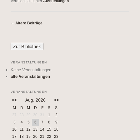
Veröffentlicht unter
Ausstellungen
Beitrags-
←
Ältere Beiträge
Navigation
VERANSTALTUNGEN
Keine Veranstaltungen
alle Veranstaltungen
VERANSTALTUNGEN
<<
Aug. 2026
>>
M
D
M
D
F
S
S
27
28
29
30
31
1
2
3
4
5
6
7
8
9
10
11
12
13
14
15
16
17
18
19
20
21
22
23