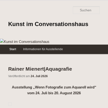
Such
Kunst im Conversationshaus
Hauptmenü
Start
Informationen für Ausstellende
Zum
Zum
Inhalt
sekundären
Rainer Mienert|Aquagrafie
wechseln
Inhalt
Veröffentlicht am
24. Juli 2026
wechseln
Ausstellung „Wenn Fotografie zum Aquarell wird“
vom 24. Juli bis 20. August 2026