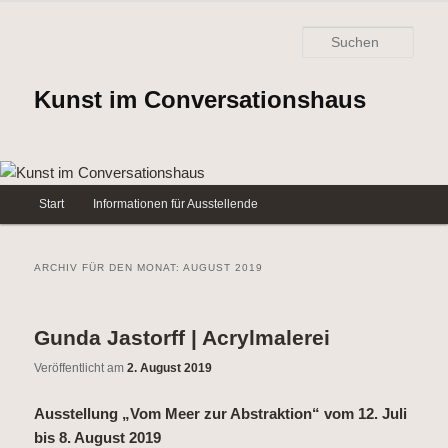
Such
Kunst im Conversationshaus
Hauptmenü
Start
Informationen für Ausstellende
Zum
Zum
Inhalt
sekundären
ARCHIV FÜR DEN MONAT:
AUGUST 2019
wechseln
Inhalt
Gunda Jastorff | Acrylmalerei
wechseln
Veröffentlicht am
2. August 2019
Ausstellung „Vom Meer zur Abstraktion“ vom 12. Juli
bis 8. August 2019