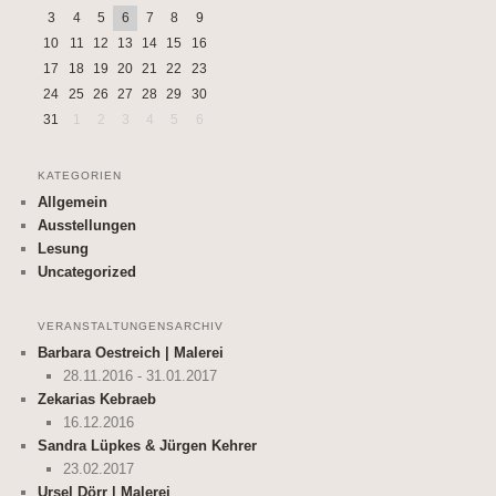
3
4
5
6
7
8
9
10
11
12
13
14
15
16
17
18
19
20
21
22
23
24
25
26
27
28
29
30
31
1
2
3
4
5
6
KATEGORIEN
Allgemein
Ausstellungen
Lesung
Uncategorized
VERANSTALTUNGENSARCHIV
Barbara Oestreich | Malerei
28.11.2016 - 31.01.2017
Zekarias Kebraeb
16.12.2016
Sandra Lüpkes & Jürgen Kehrer
23.02.2017
Ursel Dörr | Malerei