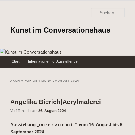
Such
Kunst im Conversationshaus
Hauptmenü
Start
Informationen für Ausstellende
Zum
Zum
Inhalt
sekundären
ARCHIV FÜR DEN MONAT:
AUGUST 2024
wechseln
Inhalt
Angelika Bierich|Acrylmalerei
wechseln
Veröffentlicht am
26. August 2024
Ausstellung „m.e.e.r v.o.n m.i.r“ vom 16. August bis 5.
September 2024