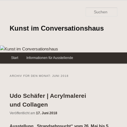
Such
Kunst im Conversationshaus
Hauptmenü
Start
Informationen für Ausstellende
Zum
Zum
Inhalt
sekundären
ARCHIV FÜR DEN MONAT:
JUNI 2018
wechseln
Inhalt
Udo Schäfer | Acrylmalerei
wechseln
und Collagen
Veröffentlicht am
17. Juni 2018
Ausstellung „Strandsehnsucht“ vom 26. Mai bis 5.