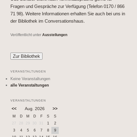
Fragen und Gespräche zur Verfügung (Telefon 0170 / 866
71 98). Weitere Informationen erhalten Sie auch bei uns in
der Bibliothek im Conversationshaus.
Veröffentlicht unter
Ausstellungen
VERANSTALTUNGEN
Keine Veranstaltungen
alle Veranstaltungen
VERANSTALTUNGEN
<<
Aug. 2026
>>
M
D
M
D
F
S
S
27
28
29
30
31
1
2
3
4
5
6
7
8
9